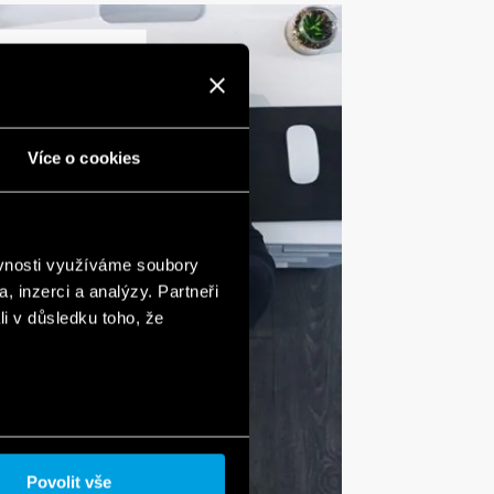
ort
 vedrørende
Více o cookies
ring eller
-produkter. I
øge vores
ller se
ěvnosti využíváme soubory
r.
, inzerci a analýzy. Partneři
li v důsledku toho, že
s
Povolit vše