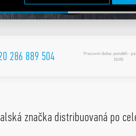
20 286 889 504
Pracovní doba: pondělí - pát
16:00
italská značka distribuovaná po ce