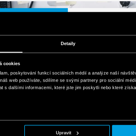
ersiell Support
Teknisk supp
r et tilbud på et projekt eller
Kontakt os med spørgsmål
Detaily
t produkt? Udfyld skemaet.
installation, programme
konfiguration af dine Finder
mellemtiden kan du bes
á cookies
'Download-område' e
klam, poskytování funkcí sociálních médií a analýze naší návšt
videovejledninge
 náš web používáte, sdílíme se svými partnery pro sociální média
 s dalšími informacemi, které jste jim poskytli nebo které získa
Skrift til oss
Skrift til os
Upravit