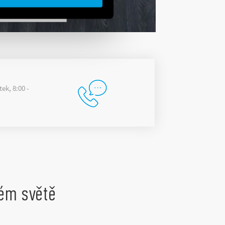
ek, 8:00 -
lém světě