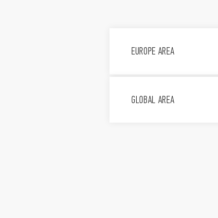
EUROPE AREA
Finder S.p.A. con unic
Via Drubiaglio, 14, 100
GLOBAL AREA
011 9346 211
Assistenza tecnica 800
FINDER, d.o.o.
Peske 17, 1236 Trzin, Sl
+386 (0)1 561 59 8
FINDER GmbH
Hans-Böckler-Str. 44 6