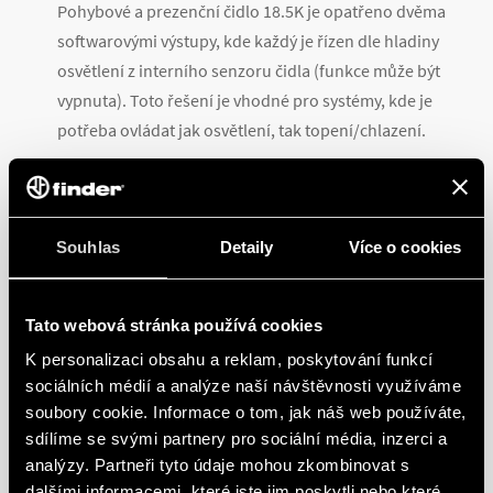
Pohybové a prezenční čidlo 18.5K je opatřeno dvěma
softwarovými výstupy, kde každý je řízen dle hladiny
osvětlení z interního senzoru čidla (funkce může být
vypnuta). Toto řešení je vhodné pro systémy, kde je
potřeba ovládat jak osvětlení, tak topení/chlazení.
Třetí softwarový výstup posílá informaci o pohybu a
díky jednomu softwarovému vstupu může být čidlo
nastaveno do konfigurace Master/Slave, což je
Souhlas
Detaily
Více o cookies
výhodné především pro ovládání větších místností.
Tato webová stránka používá cookies
PŘÍSLUŠENSTVÍ JE SOUČÁSTÍ BALENÍ
K personalizaci obsahu a reklam, poskytování funkcí
sociálních médií a analýze naší návštěvnosti využíváme
soubory cookie. Informace o tom, jak náš web používáte,
Čidlo je dodáváno včetně příslušenství pro montáž na
sdílíme se svými partnery pro sociální média, inzerci a
strop, do stropu a do podhledu. Je napájeno přímo z
analýzy. Partneři tyto údaje mohou zkombinovat s
dalšími informacemi, které jste jim poskytli nebo které