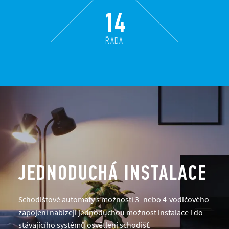
14
ŘADA
JEDNODUCHÁ INSTALACE
Schodišťové automaty s možností 3- nebo 4-vodičového
zapojení nabízejí jednoduchou možnost instalace i do
stávajícího systémů osvětlení schodišť.