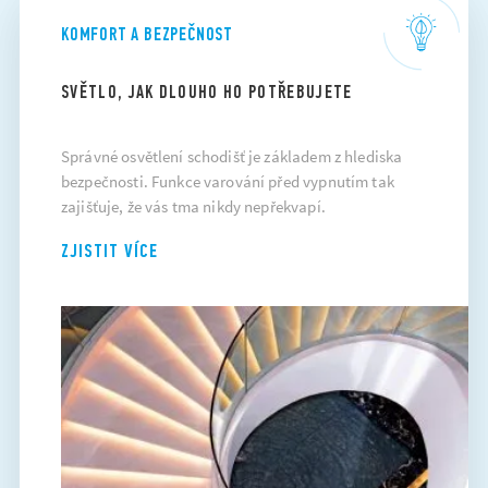
KOMFORT A BEZPEČNOST
SVĚTLO, JAK DLOUHO HO POTŘEBUJETE
Správné osvětlení schodišť je základem z hlediska
bezpečnosti. Funkce varování před vypnutím tak
zajišťuje, že vás tma nikdy nepřekvapí.
ZJISTIT VÍCE