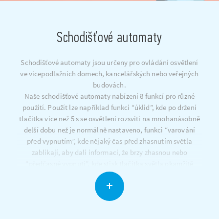
Schodišťové automaty
Schodišťové automaty jsou určeny pro ovládání osvětlení
ve vícepodlažních domech, kancelářských nebo veřejných
budovách.
Naše schodišťové automaty nabízení 8 funkcí pro různé
použití. Použít lze například funkci “úklid”, kde po držení
tlačítka více než 5 s se osvětlení rozsvítí na mnohanásobně
delší dobu než je normálně nastaveno, funkci “varování
před vypnutím”, kde nějaký čas před zhasnutím světla
zablikají, aby dali informaci, že brzy zhasnou nebo
“předčasné vypnutí”, kde stisk tlačítka světla okamžitě
zhasne.