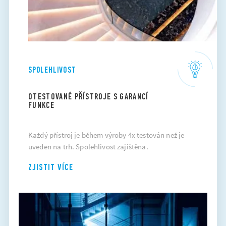
SPOLEHLIVOST
OTESTOVANÉ PŘÍSTROJE S GARANCÍ
FUNKCE
Každý přístroj je během výroby 4x testován než je
uveden na trh. Spolehlivost zajištěna.
ZJISTIT VÍCE