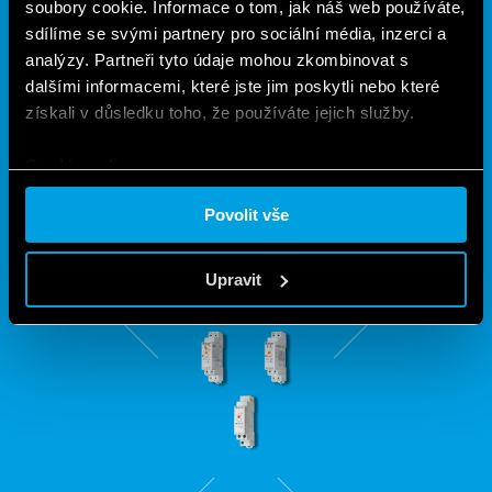
soubory cookie. Informace o tom, jak náš web používáte,
SCHODIŠŤOVÉ AUTOMATY PRO
sdílíme se svými partnery pro sociální média, inzerci a
analýzy. Partneři tyto údaje mohou zkombinovat s
ZAJIŠTĚNÍ SPRÁVNÉHO
dalšími informacemi, které jste jim poskytli nebo které
OSVĚTLENÍ VŠUDE, KDE JE
získali v důsledku toho, že používáte jejich služby.
POTŘEBA
Cookie policy.
Povolit vše
SCHODIŠŤOVÉ AUTOMATY Pro instalaci na DIN lištu.
Upravit