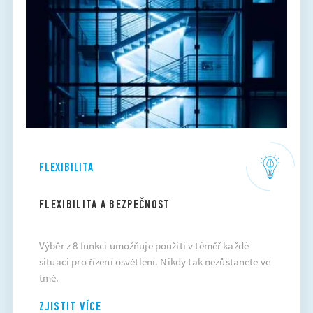
FLEXIBILITA
FLEXIBILITA A BEZPEČNOST
Výběr z 8 funkcí umožňuje použití v téměř každé
situaci pro řízení osvětlení. Nikdy tak nezůstanete ve
tmě.
ZJISTIT VÍCE