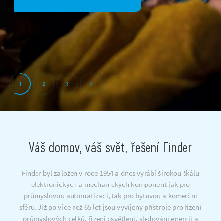
1
2
3
4
Váš domov, váš svět, řešení Finder
Finder byl založen v roce 1954 a dnes vyrábí širokou škálu
elektronických a mechanických komponent jak pro
průmyslovou automatizaci, tak pro bytovou a komerční
sféru. Již po více než 65 let jsou vyvíjeny přístroje pro řízení
průmyslových celků, řízení osvětlení, sledování energií a