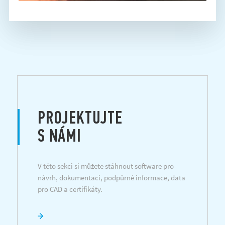
PROJEKTUJTE
S NÁMI
V této sekci si můžete stáhnout software pro
návrh, dokumentaci, podpůrné informace, data
pro CAD a certifikáty.