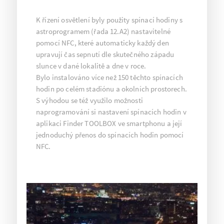
K řízení osvětlení byly použity spínací hodiny s
astroprogramem (řada 12.A2) nastavitelné
pomocí NFC, které automaticky každý den
upravují čas sepnutí dle skutečného západu
slunce v dané lokalitě a dne v roce.
Bylo instalováno více než 150 těchto spínacích
hodin po celém stadiónu a okolních prostorech.
S výhodou se též využilo možnosti
naprogramování si nastavení spínacích hodin v
aplikaci Finder TOOLBOX ve smartphonu a její
jednoduchý přenos do spínacích hodin pomocí
NFC.