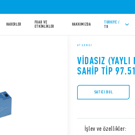
FUAR VE
TURKIYE /
HABERLER
HAKKIMIZDA
ETKİNLİKLER
TR
97 SERISI
VIDASIZ (YAYL
SAHIP TIP 97.5
SATICI BUL
İşlev ve özellikler: