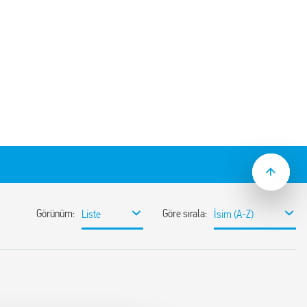
ra sahip Tip 97.51 soket panel veya 35 mm
gundur. Tip 46.61 rölelerle
a klipsi
 edilen – SPA paket kodu: 097.01)
71
r
 modülleri
bulunmaktadır:
– 250 V AC anma derecelendirmesi
nda ≥ 6 kV (1.2/50 μs) dielektrik kuvveti
i
lığı