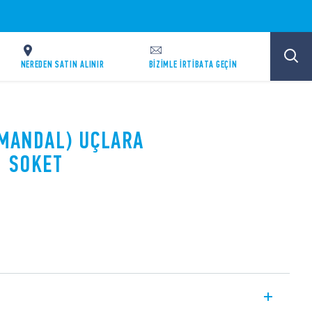
NEREDEN SATIN ALINIR
BİZİMLE İRTİBATA GEÇİN
I MANDAL) UÇLARA
1 SOKET