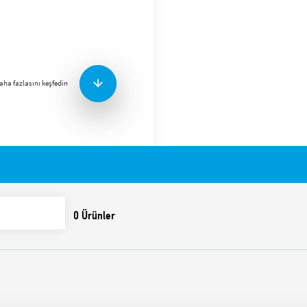
Vidasız (yaylı mandal) uçla
ray montajına (EN 60715) uy
kullanılmaktadır.
Aksesuarlar
Plastik tutma ve bırakm
aha fazlasını keşfedin
(Soketle birlikte temin
Metal tutma klipsi 097.
Tip 99.02 Serisi modülle
86.30 Serisi zamanlama
Özellikler arasında şunlar 
10 A – 250 V AC ve 8 A 
Bobin ve kontaklar arası
IP 20 koruma kategoris
-25…+70 ºC ortam sıcak