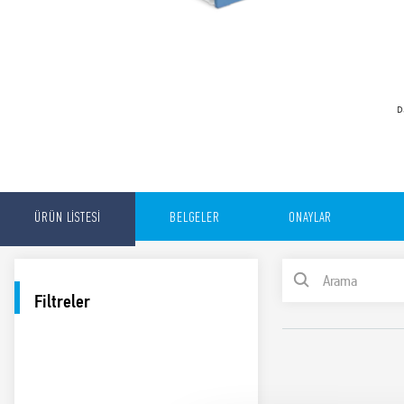
D
ÜRÜN LİSTESİ
BELGELER
ONAYLAR