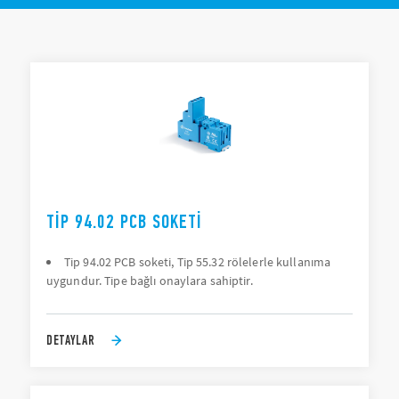
Montaj: PCB, panel (vida), 35 mm ray montajı (EN 60715)
Bağlantı: PCB, lehim (doğrudan), vidalı uç, vidasız uç,
TÜRLER LISTESI
itmeli
AKSESUARLAR
BELGELER
ONAYLAR
TIP 94.02 PCB SOKETI
Tip 94.02 PCB soketi, Tip 55.32 rölelerle kullanıma
uygundur. Tipe bağlı onaylara sahiptir.
DETAYLAR