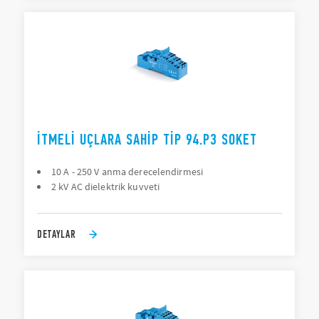
İTMELI UÇLARA SAHIP TIP 94.P3 SOKET
10 A - 250 V anma derecelendirmesi
2 kV AC dielektrik kuvveti
DETAYLAR