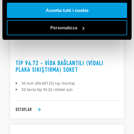
Accetta tutti i cookie
Vai alla Cookie Policy complet
a
Personalizza
TIP 94.72 - VIDA BAĞLANTILI (VIDALI
PLAKA SIKIŞTIRMA) SOKET
35 mm (EN 60715) ray montaj
55 Serisi tip 55.32 röleler için
DETAYLAR