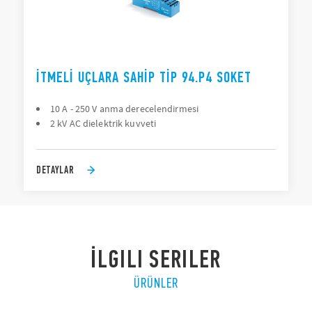
İTMELI UÇLARA SAHIP TIP 94.P4 SOKET
10 A - 250 V anma derecelendirmesi
2 kV AC dielektrik kuvveti
DETAYLAR
İLGILI SERILER
ÜRÜNLER