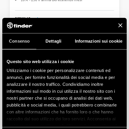
DETAYLAR
Consenso
Dettagli
Informazioni sui cookie
Questo sito web utilizza i cookie
Utilizziamo i cookie per personalizzare contenuti ed
annunci, per fornire funzionalità dei social media e per
TIP 94.54 - VIDASIZ BAĞLANTILI SOKET
analizzare il nostro traffico. Condividiamo inoltre
informazioni sul modo in cui utilizza il nostro sito con i
nostri partner che si occupano di analisi dei dati web,
Panel veya 35mm ray montaj için
55 Serisi 55.32 ve 55.34 tip röleler için
pubblicità e social media, i quali potrebbero combinarle
con altre informazioni che ha fornito loro o che hanno
raccolto dal suo utilizzo dei loro servizi. Acconsenta ai
DETAYLAR
nostri cookie se continua ad utilizzare il nostro sito web.