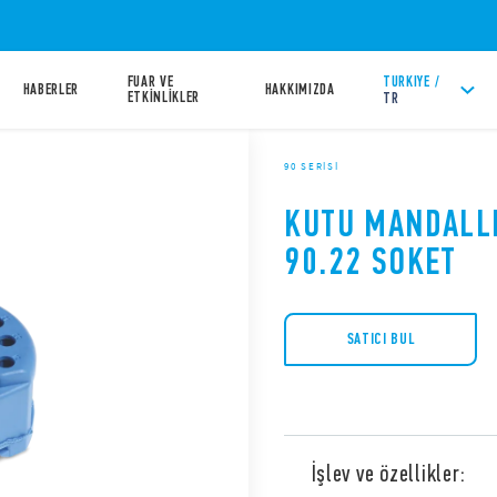
FUAR VE
TURKIYE /
HABERLER
HAKKIMIZDA
ETKİNLİKLER
TR
90 SERISI
KUTU MANDALLI
90.22 SOKET
SATICI BUL
İşlev ve özellikler: