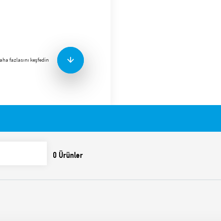
Kutu mandallı uçlara sahip 
mm ray montajına (EN 60715
kullanılmaya yöneliktir.
Özellikler arasında şunlar 
Metal tutma klipsi (soke
aha fazlasını keşfedin
kodu: 090.33)
Özellikler
10 A – 250 V anma dere
2 kV AC dielektrik kuvve
IP 20 koruma kategoris
-40…+70 ºC ortam sıcak