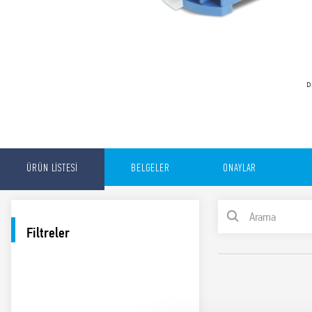
D
ÜRÜN LİSTESİ
BELGELER
ONAYLAR