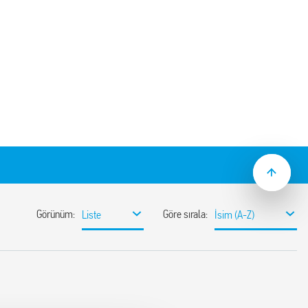
Tip 90.22 soket panel montajına veya 35
) uygundur. Tip 60.12 rölelerle
bulunmaktadır:
t ile birlikte temin edilen – SMA paket
celendirmesi
ti
i
lığı