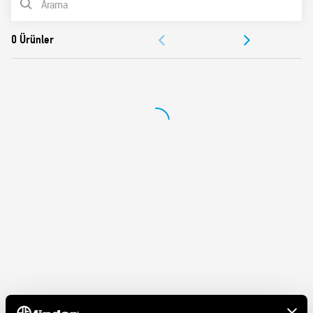
2 kV AC dielektrik kuvveti
IP 20 koruma kategorisi
BELGELER
-40…+70 ºC ortam sıcaklığı
ONAYLAR