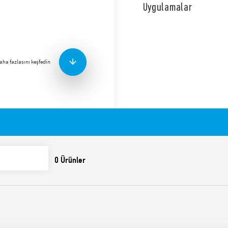
yönelik SPD 2 türündedir. L
Uygulamalar
GDT bulunmaktadır. Değiştiri
durumuna yönelik uzak bağl
özelliği bulunmaktadır.
Özellikleri şu şekildedir:
aha fazlasını keşfedin
Endüksiyonlu ve anahta
sağlamak için AC siste
LPZ 1 ve LPZ 2 bölgeler
Aşağıdaki özellikleri sağlay
gaz arkı aralıklarının (GDT
Yüksek deşarj akımları
Kaçak akımı önleyen y
Takip akımının bulunm
Oldukça düşük artık ger
Varistör durumunun görs
Varistör durumunun uzak
Konektör (07P.01) paket
Değiştirilebilir modülle
EN 61643-11:2012 stan
35 mm ray montajı (EN 