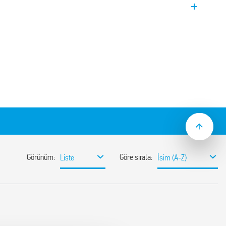
1, L2, L3 PEN arasında varistör koruması +
lebilir modüllere sahiptir. Varistör
antı seçeneği ile sinyal gönderme
rlamalı yüksek gerilimlere karşı koruma
mlerine/uygulamalarına uygunluk
i arasındaki sınıra kurulum
an yüksek performanslı varistörlerin ve
) kombinasyonu:
üksek yalıtım mukavemeti
aması
ilim
el gösterimi – çalışıyor/değiştirilecek
 bağlantısı ile sinyal gönderimi.
e dahildir (versiyona bağlı olarak)
r
dardına uygunluk
60715), her kutup için 17.5 mm