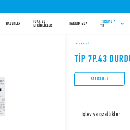
FUAR VE
TURKIYE /
HABERLER
HAKKIMIZDA
ETKİNLİKLER
TR
7P SERISI
TIP 7P.43 DUR
SATICI BUL
İşlev ve özellikler:
Tip 7P.43 durdurucular, Nötr