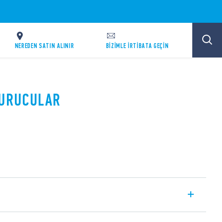
NEREDEN SATIN ALINIR
BİZİMLE İRTİBATA GEÇİN
DURUCULAR
 elemansız iki fazlı TN-C sistemlerine