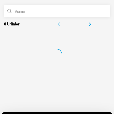
PTB onayı (7E.13 ve 7E.16) (Physikalisch – Technischen
ÜRÜN LİSTESİ
Bundesanstalt)
1/B doğruluk sınıfı
BELGELER
II koruma kategorisi
Uzaktan enerji kontrolü için EN 62053-31 standardına
ONAYLAR
uygun S0 uyarı arayüzü
Aksesuarlar: Yalıtılabilir kurcalamaya dayanıklı uç
kapakları
Küçük boyut
35 mm ray montajı (EN 60715)