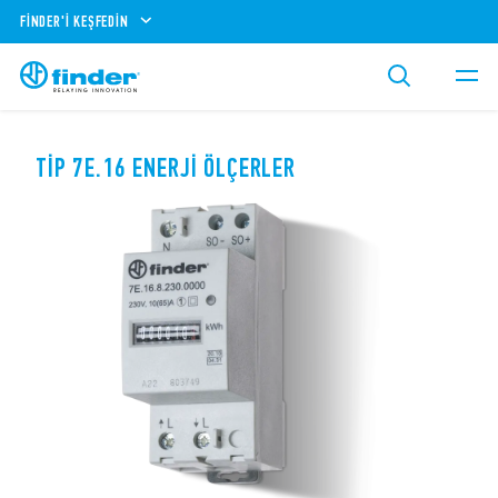
FINDER'I KEŞFEDIN
TIP 7E.16 ENERJI ÖLÇERLER