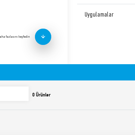
Endüstriyel Üç Fazlı Geniş G
Tip 78.Y3.1.440.2414, 24 V DC,
Uygulamalar
V arasında ayarlanabilir. İz
Faktörü Düzeltme) özellikli 
Teknik özellikler:
aha fazlasını keşfedin
• Üç fazlı geniş giriş aralığı
• Yüksek verimlilik (%92’ye 
• İki fazlı çalışma mümkün
• İzleme kontağı: DC OK
• Sabit akım çıkış sınırlama 
• Aktif PFC
• Düşük bekleme gücü tüke
• DC çıkış voltajı ayarlanabil
• Kısa devre koruması ve h
• Otomatik kapanma özellik
• %30’a kadar yüksek tepe 
• 3 saniye boyunca %30’a ka
• Aşırı gerilim koruması: Var
• EN 61010-1, UL 61010 ile 
• Yedekleme veya akım arttırm