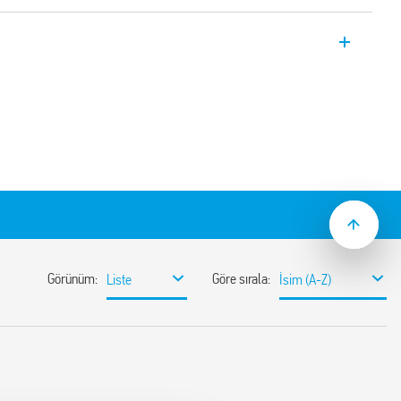
iriş Aralıklı Anahtarlamalı DC Güç Kaynağı
 480 W çıkış, geniş giriş aralığı. Çıkış 24-28
leme kontağı: DC OK. Aktif PFC (Güç
çift kademeli.
kadar)
devresi
timi
ir
iccup oto-düzelme
li termal koruma
akımı
dar fazla akım
istör
uyumlu
a için paralel çalışma (harici diyot ile)