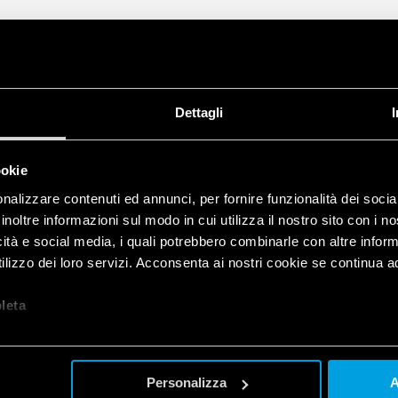
• 35 mm ray (EN 60715) mon
Dettagli
ookie
nalizzare contenuti ed annunci, per fornire funzionalità dei socia
inoltre informazioni sul modo in cui utilizza il nostro sito con i 
icità e social media, i quali potrebbero combinarle con altre inform
lizzo dei loro servizi. Acconsenta ai nostri cookie se continua ad 
let
a
Personalizza
A