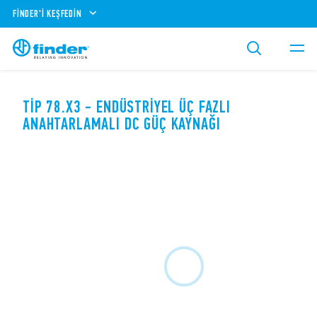
FINDER'I KEŞFEDIN
TIP 78.X3 - ENDÜSTRIYEL ÜÇ FAZLI
ANAHTARLAMALI DC GÜÇ KAYNAĞI