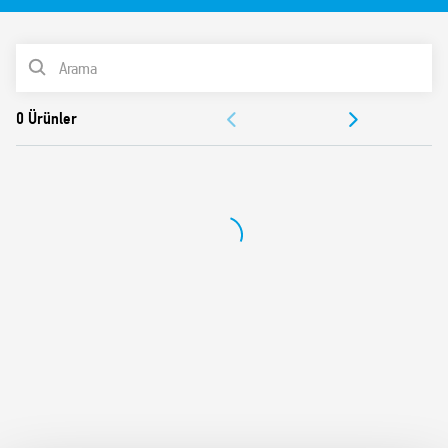
35 mm ray (EN 60715) montaj
ÜRÜN LİSTESİ
BELGELER