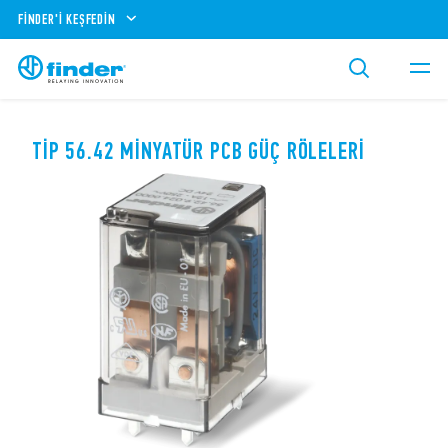
FINDER'I KEŞFEDIN
TIP 56.42 MINYATÜR PCB GÜÇ RÖLELERI