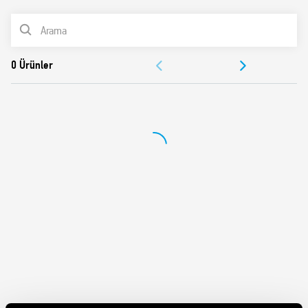
≥1.5 mm)
ÜRÜN LİSTESİ
BELGELER
ONAYLAR