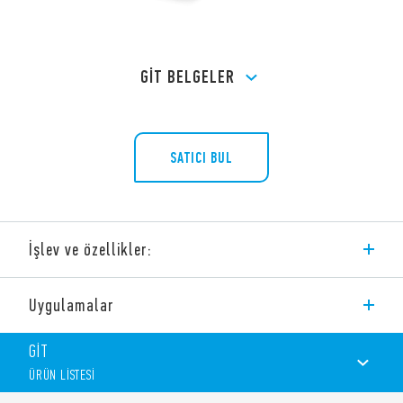
GİT BELGELER
SATICI BUL
İşlev ve özellikler:
Tip 56.42 minyatür PCB güç röleleri 2 CO özelliğindedir.
Uygulamalar
Özellikler arasında şunlar bulunmaktadır:
AC veya DC bobin
GİT
Kadmiyumsuz kontaklar (standart versiyon)
ÜRÜN LİSTESİ
Kontak malzemesi seçenekleri
Tip 56.42-0300 versiyonu da mevcuttur (2 NO ile (mesafe