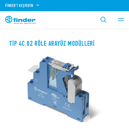
FINDER'I KEŞFEDIN
TIP 4C.02 RÖLE ARAYÜZ MODÜLLERI