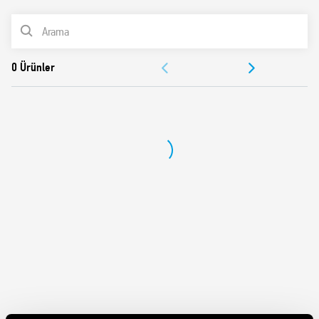
Tanıtıcı etiket
ÜRÜN LİSTESİ
UL listeleme (röle/soket/atlatma bağlantısı)
35 mm ray montajı (EN 60715)
BELGELER
Kadmiyumsuz kontaklar
ONAYLAR