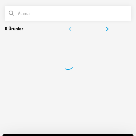
Bobin ve kontak arasında 8 mm Kaçak Mesafesi ve Boşluk,
ÜRÜN LİSTESİ
6 kV (1.2/50μs)
Çevresel koruma: RT II – akış mukavemeti (Standart) RT III
BELGELER
– yıkama mukavemeti (Opsiyon)
ONAYLAR