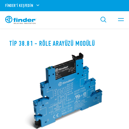
FINDER'I KEŞFEDIN
TIP 38.81 - RÖLE ARAYÜZÜ MODÜLÜ