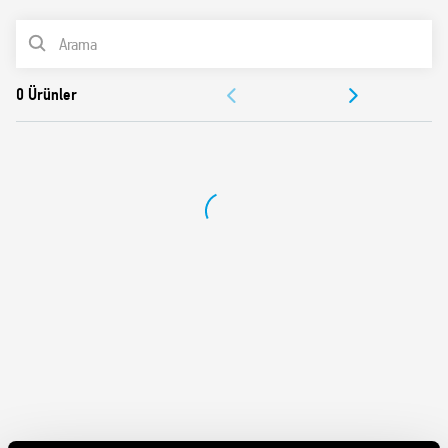
Plastik tutma klipsi ile hızlı röle itişi
ÜRÜN LİSTESİ
UL listeleme (belirli röle/soket kombinasyonları)
35 mm ray montajı (EN 60715)
BELGELER
AC veya DC çıkış anahtarlaması
SSR röle – DC giriş voltajı
ONAYLAR
Vidalı uç
Tip 38.81.3 ürününde mevcut olan özellikler
Kaçak akım önleme
AC veya DC çıkış
SSR röle – AC veya AC/DC giriş voltajı