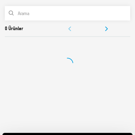
6 sekans
Vidalı bağlantı
ÜRÜN LİSTESİ
AC bobin
Panel veya gömme montaj
BELGELER
Kadmiyumsuz kontaklar
ONAYLAR