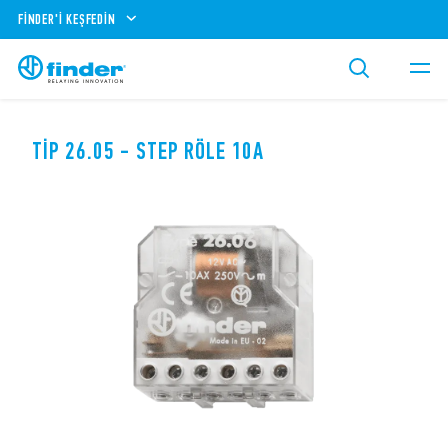
FINDER'I KEŞFEDIN
TIP 26.05 - STEP RÖLE 10A