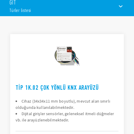
GİT
Çoklu fonksiyon
KNX veriyolu üzerinden güç beslemesi
Türler listesi
Mantıksal fonksiyonlara sahip 8 blok
KNX USB arayüzü
TÜRLER LISTESI
KNX TP veriyoluna yönelik konektör (kırmızı/siyah)
USB: B tipi konektör
BELGELER
ETS® yazılımının 3. versiyonu (veya daha üst versiyonu) ile
uyumluluk
TIP 1K.02 ÇOK YÖNLÜ KNX ARAYÜZÜ
Cihaz (34x34x11 mm boyutlu), mevcut alan sınırlı
olduğunda kullanılabilmektedir.
Dijital girişler sensörler, geleneksel itmeli düğmeler
vb. ile arayüzlenebilmektedir.