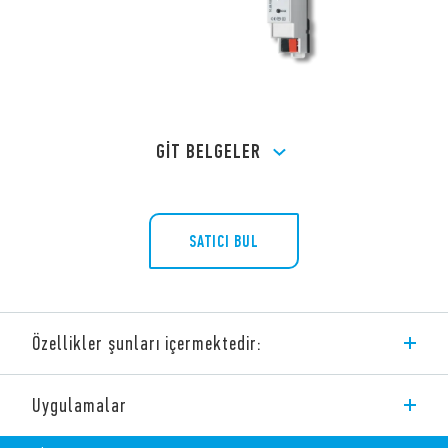
GİT BELGELER
SATICI BUL
Özellikler şunları içermektedir:
1K Serisi aşağıdaki KNX arayüzlerinden oluşmaktadır:
Uygulamalar
2 GİRİŞ / 2 ÇIKIŞ versiyonu
4 GİRİŞ / 4 ÇIKIŞ versiyonu