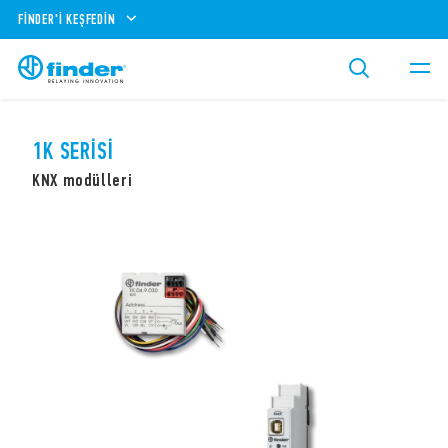
FINDER'I KEŞFEDIN
1K SERISI
KNX modülleri