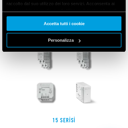
İLGILI SERILER
raccolto dal suo utilizzo dei loro servizi. Acconsenta ai
nostri cookie se continua ad utilizzare il nostro sito web.
ÜRÜNLER
Accetta tutti i cookie
Vai alla Cookie Policy complet
a
Personalizza
15 SERISI