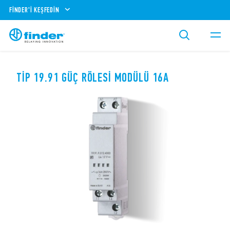
FINDER'I KEŞFEDIN
TIP 19.91 GÜÇ RÖLESI MODÜLÜ 16A