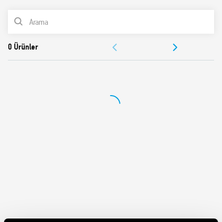
LED gösterge
Kadmiyumsuz kontaklar
ÜRÜN LİSTESİ
35 mm ray montajjı (EN 60715)
BELGELER
ONAYLAR