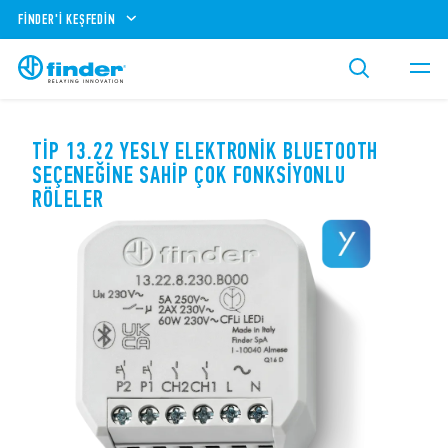
FINDER'I KEŞFEDIN
TIP 13.22 YESLY ELEKTRONIK BLUETOOTH
SEÇENEĞINE SAHIP ÇOK FONKSIYONLU
RÖLELER