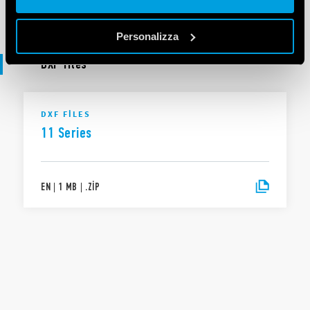
EN
|
9 MB
|
.
ZIP
Personalizza
DXF files
DXF FILES
11 Series
EN
|
1 MB
|
.
ZIP