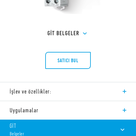
GİT BELGELER
SATICI BUL
İşlev ve özellikler:
Ayrı ışık sensörlü aydınlık seviyesi algılama rölesi (Fotosel röle)
Uygulamalar
Standart Uyumluluğu: EN 45545-2:2020 (malzeme
alevlenebilirliği), EN 61373 (rastgele titreşim ve şok
GİT
direnci, Kategori 1, Sınıf B), EN 50155 (sıcaklık ve nem
direnci, Sınıf OT4/ST1) ile uyumludur.
Belgeler