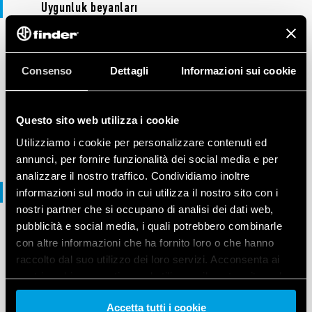
Uygunluk beyanları
EU DECLARATIONS OF CONFORMITY
Consenso
Dettagli
Informazioni sui cookie
DoC 11 Series
Questo sito web utilizza i cookie
EN
|
|
.
PDF
Utilizziamo i cookie per personalizzare contenuti ed
annunci, per fornire funzionalità dei social media e per
analizzare il nostro traffico. Condividiamo inoltre
3D files
informazioni sul modo in cui utilizza il nostro sito con i
nostri partner che si occupano di analisi dei dati web,
pubblicità e social media, i quali potrebbero combinarle
con altre informazioni che ha fornito loro o che hanno
3D FILES
11 Series
raccolto dal suo utilizzo dei loro servizi. Acconsenta ai
nostri cookie se continua ad utilizzare il nostro sito web.
Accetta tutti i cookie
Vai alla Cookie Policy complet
a