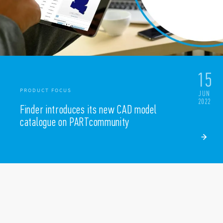
15
PRODUCT FOCUS
JUN
2022
Finder introduces its new CAD model
catalogue on PARTcommunity