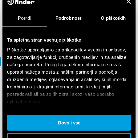
BROŠURA
Brochure Industrial applications
Potrdi
Podrobnosti
O piškotkih
EN
|
|
.
PDF
Ta spletna stran vsebuje piškotke
Piškotke uporabljamo za prilagoditev vsebin in oglasov,
za zagotavljanje funkcij družbenih medijev in za analize
Izjava o skladnosti
našega prometa. Poleg tega delimo informacije o vaši
uporabi našega mesta z našimi partnerji s področja
družbenih medijev, oglaševanja in analitike, ki jih morda
IZJAVA O SKLADNOSTI UKCA
kombinirajo z drugimi informacijami, ki ste jim jih
UKCA 7P.XX.8 Series - Surge Protection
posredovali ali pa so jih zbrali skozi vašo uporabo
Devices
njihovih storitev.
Cookie policy.
EN
|
|
.
PDF
Dovoli vse