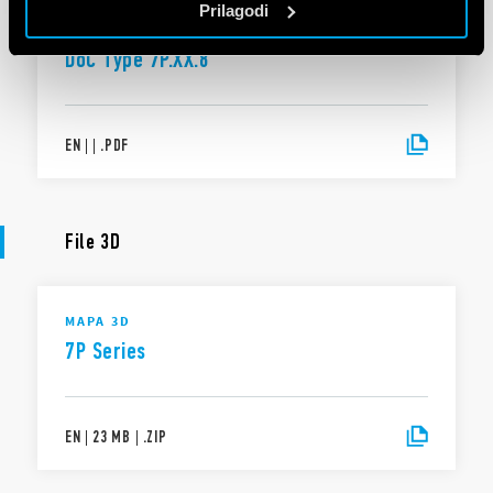
Prilagodi
IZJAVA O SKLADNOSTI
DoC Type 7P.XX.8
EN
|
|
.
PDF
File 3D
MAPA 3D
7P Series
EN
|
23 MB
|
.
ZIP