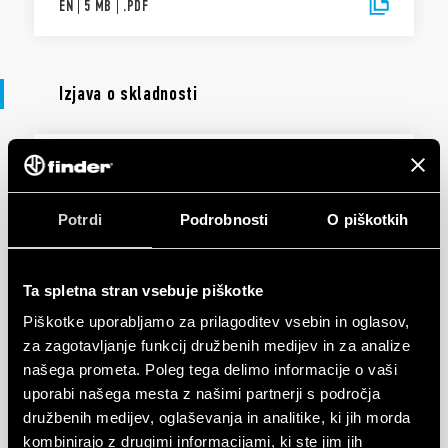
EN
|
5 MB
|
.
PDF
Izjava o skladnosti
IZJAVA O SKLADNOSTI UKCA
UKCA 14 Series
Potrdi
Podrobnosti
O piškotkih
EN
|
|
.
PDF
Ta spletna stran vsebuje piškotke
Piškotke uporabljamo za prilagoditev vsebin in oglasov,
za zagotavljanje funkcij družbenih medijev in za analize
IZJAVA O SKLADNOSTI
našega prometa. Poleg tega delimo informacije o vaši
DoC 14 Series
uporabi našega mesta z našimi partnerji s področja
družbenih medijev, oglaševanja in analitike, ki jih morda
kombinirajo z drugimi informacijami, ki ste jim jih