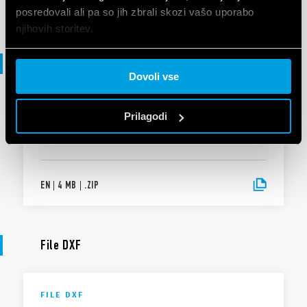
EN
|
|
.
PDF
posredovali ali pa so jih zbrali skozi vašo uporabo
njihovih storitev.
Cookie policy.
File 3D
Dovoli vse
MAPA 3D
Prilagodi
14 Series
EN
|
4 MB
|
.
ZIP
File DXF
FILE DXF