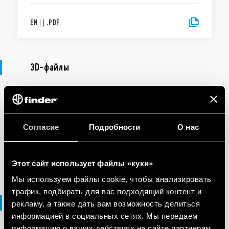
EN
|
|
.
PDF
3D-файлы
3D-ФАЙЛЫ
95 Series
Согласие
Подробности
О нас
EN
|
13 MB
|
.
ZIP
Этот сайт использует файлы «куки»
Мы используем файлы cookie, чтобы анализировать
трафик, подбирать для вас подходящий контент и
файлы DXF
рекламу, а также дать вам возможность делиться
информацией в социальных сетях. Мы передаем
информацию о ваших действиях на сайте партнерам