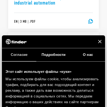
industrial automation
EN
|
3 MB
|
.
PDF
Solutions for electrical panels and
industrial automation
Согласие
Подробности
О нас
EN
|
|
.
PDF
Этот сайт использует файлы «куки»
Мы используем файлы cookie, чтобы анализировать
БРОШЮРА
трафик, подбирать для вас подходящий контент и
Brochure Industrial applications
рекламу, а также дать вам возможность делиться
информацией в социальных сетях. Мы передаем
информацию о ваших действиях на сайте партнерам