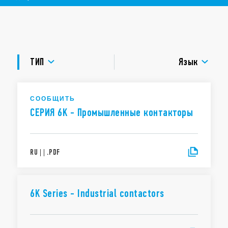
– 4 кВт – 400 В AC3
Тип 6K.04.x.xxx.4×12
– 12 A – 400 V AC3
ДОКУМЕНТАЦИЯ
– 5,5 кВт – 400 В AC3
УТВЕРЖДЕНИЯ
ТИП
Язык
СООБЩИТЬ
СЕРИЯ 6K - Промышленные контакторы
RU
|
|
.
PDF
6K Series - Industrial contactors