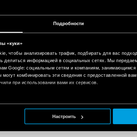
for electrical panels and industrial
EN
n
Подробности
for electrical panels and industrial
EN
n
лы «куки»
e, чтобы анализировать трафик, подбирать для вас подход
ndustrial applications
EN
ть делиться информацией в социальных сетях. Мы передае
рам Google: социальным сетям и компаниям, занимающимся 
 могут комбинировать эти сведения с предоставленной вам
чили при использовании вами их сервисов.
eries
Настроить
EN