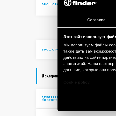
Solutions 
БРОШЮРА
automatio
Согласие
Solutions 
automatio
Этот сайт использует фай
Мы используем файлы cooki
Brochure I
БРОШЮРА
также дать вам возможнос
действиях на сайте партне
аналитикой. Наши партнеры
данными, которые они полу
Декларация соответствия
Cookie policy.
ДЕКЛАРАЦИИ
UKCA 56 S
СООТВЕТСТВИЯ UKCA