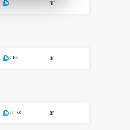
PDF
2 MB
ZIP
751 KB
ZIP