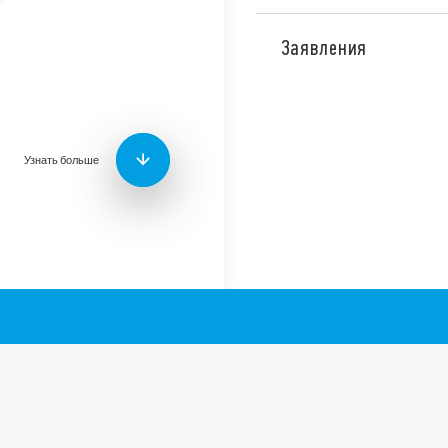
Тип 56.34 Миниатюрные си
монтажа в розетках 96 се
Заявления
версия для железнодорож
Особенности типа:
Возможен монтаж с 
штекерами Faston 187
Узнать больше
Катушки АС и DC
Стандартные опции: 
механический индик
Материал контактов 
версия)
Варианты с разным 
Для использования с
Возможно применени
катушки и подавлени
Доступные аксессуа
Европейский патент