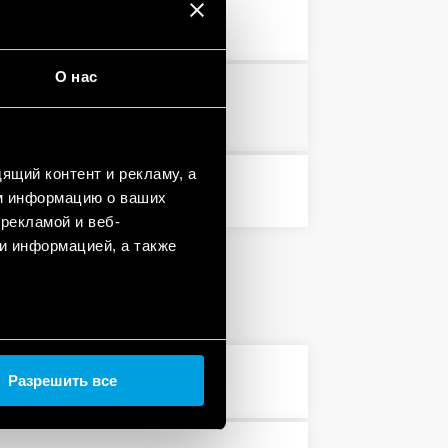
3 MB
PDF
О нас
PDF
ящий контент и рекламу, а
PDF
м информацию о ваших
рекламой и веб-
и информацией, а также
Разрешить все
PDF