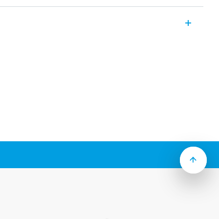
ловые реле, 4 контакта 12А, для
рии или разъемы Faston 187. Доступна
ного транспорта (Тип 56.34T).
помощью фланцевого адаптера со
, 4.8×0.5мм
Кнопка Тест с фиксацией,
атор
не содержит кадмий (стандартная
материалом контактов
 розетками серии 96
е модулей 99 серии для индикации
я электромагнитных помех
ры