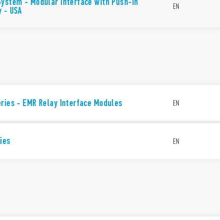
System - Modular Interface with Push-in
EN
y - USA
ries - EMR Relay Interface Modules
EN
ies
EN