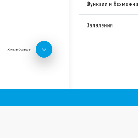
Функции и Возможно
Релейные интерфейсные 
дополнительную защиту 
Заявления
сменного предохранител
качестве интерфейса для
Модули можно использов
входных сигналов между
Узнать больше
датчиками и контроллера
интерфейсов между конт
и т. д.
Доступна версия для же
39.61T.
Другие функции:
1 Полюс
Ширина 6,2 мм
Электромеханическо
Возможность устано
(клеммы A1, A2 и 13+)
Сертификация UL (дл