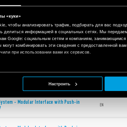
n
лы «куки»
e, чтобы анализировать трафик, подбирать для вас подход
ть делиться информацией в социальных сетях. Мы передае
рам Google: социальным сетям и компаниям, занимающимся 
 могут комбинировать эти сведения с предоставленной вам
чили при использовании вами их сервисов.
 - MasterINTERFACE
EN
System - Интерфейсные модули реле с
RU
 Push-in
Настроить
System - Modular Interface with Push-in
EN
y