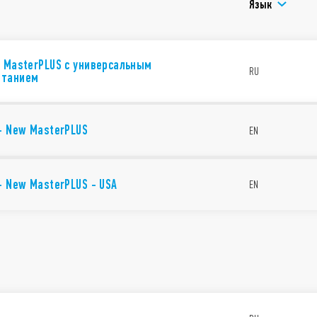
Язык
розеток)
Клеммы Push-in
Специальный тип 39.61.3:
Электромеханическо
- MasterPLUS с универсальным
Встроенная схема по
RU
итанием
125В АС/DC и 230В А
Клеммы Push-in
 - New MasterPLUS
EN
 - New MasterPLUS - USA
EN