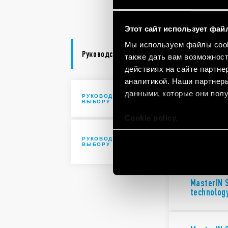
automatio
Этот сайт использует фай
Мы используем файлы cooki
Руководство по выбору
также дать вам возможнос
действиях на сайте партне
аналитикой. Наши партнеры
данными, которые они полу
РУКОВОДСТВО ПО
39 Series
ВЫБОРУ
Cookie policy.
MasterIN 
РУКОВОДСТВО ПО
клеммами
ВЫБОРУ
MasterIN 
technolog