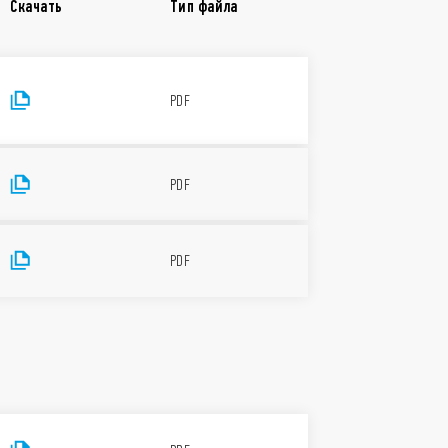
Скачать
Тип файла
е реле 6А
давления наводок цепи питания,
PDF
С
PDF
PDF