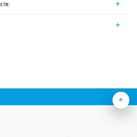
сти:
модули 39.61 обеспечивают
выходной цепи благодаря наличию
я. Эти модули предназначены в
 систем и приложений любого типа.
ать для гальванической развязки
 вспомогательными контактами,
ми ПЛК, а также в качестве выходных
роллерами ПЛК и реле, соленоидами
лезнодорожного транспорта модули
е реле 6А
вки дополнительных перемычек
я некоторых комбинаций реле/