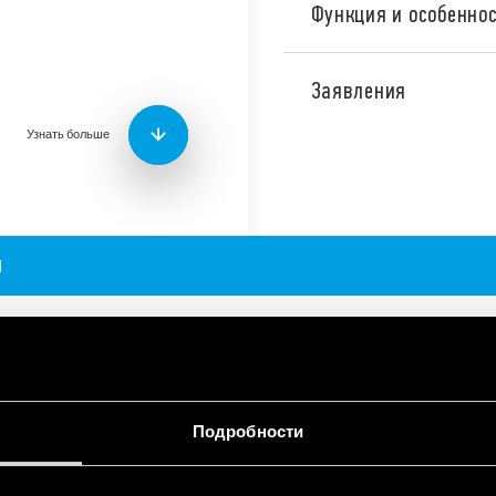
Функция и особеннос
Серия 30 – это компактн
на печатной плате со сл
Заявления
зависимости от типа):
Узнать больше
Контакты 2СО
Возможность коммута
Субминиатюрные: – 
Чувствительная катуш
Влагозащита: RT III
Я
Подробности
ЮРНЫЕ ДВУХРЯДНЫЕ РЕЛЕ 2А
ции малых нагрузок
ые реле в формате DIL