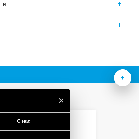
ти:
ые двухрядные реле 2A для монтажа
едующими характеристиками (в
ции сигналов низкого уровня
промышленный стандарт DIL
ка постоянного тока: 200 МВт
О нас