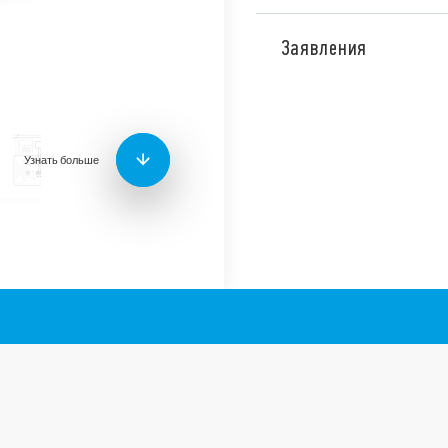
Программируемый термост
термостат с коммуникац
Заявления
инновационное решение 
помещения, которое мож
вашим любимым голосов
умным домом.
Элегантный дизайн имее
Узнать больше
матрицу и динамические
управляемые локально и
приложение.
Работает в комбинации с
комбинация протоколов W
максимальную функциона
Технические характери
Протокол дальней св
Датчик температуры (+
Электропитание – 3 
службы >1,5 года) ил
01C.02.8.230.0500 (за