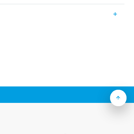
ат Bliss2 – это гораздо больше, чем
ионными возможностями. Это
для контроля температуры внутри
ет идеально взаимодействовать с
ым помощником для управления
т привлекательную светодиодную
 иконки, программируемые и
ли удаленно через специальное
о шлюзом второго поколения 1Y.GU;
i-Fi и Bluetooth обеспечивает
льность термостата.
стики:
язи 868 МГц
 5… + 35) ° C
батарейки ААА (расчетный срок
и 230В АС через адаптер питания
казывается отдельно)