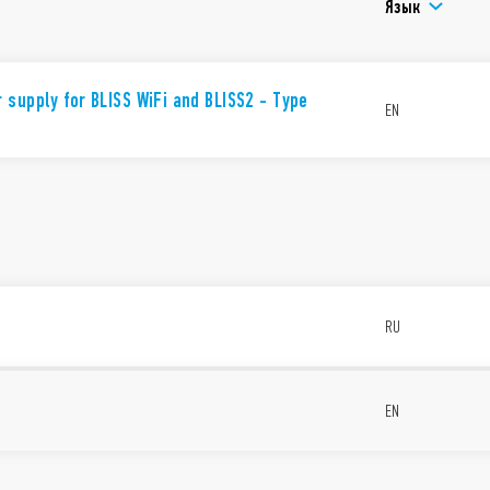
Установка на поверх
Язык
монтажной коробки (3
Контакт 1 СО номина
Дополнительные компоне
1Y.GU.005.1 для дистанци
supply for BLISS WiFi and BLISS2 - Type
EN
УВЕДОМЛЕНИЕ О КОНФИДЕН
ЗАКОНОМ О ДАННЫХ (Регламен
Компания Finder S.p.A. sole pro
прозрачность в отношении дан
смарт-устройствами. Чтобы узна
генерируются эти данные, кто м
управлять, пожалуйста, ознако
конфиденциальности в соответс
RU
EN