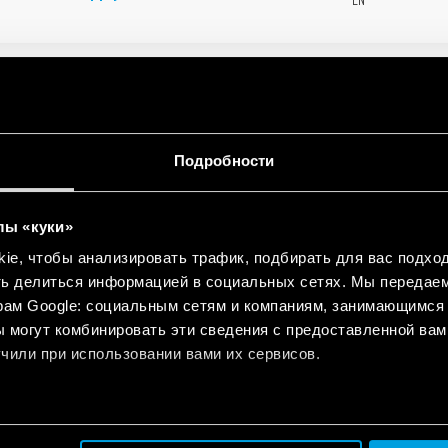
Подробности
ion manual actuator for Bliss2
EN
лы «куки»
e, чтобы анализировать трафик, подбирать для вас подход
ть делиться информацией в социальных сетях. Мы передае
рам Google: социальным сетям и компаниям, занимающимся 
 могут комбинировать эти сведения с предоставленной вам
чили при использовании вами их сервисов.
mart thermostat - Type 1C.B1
EN