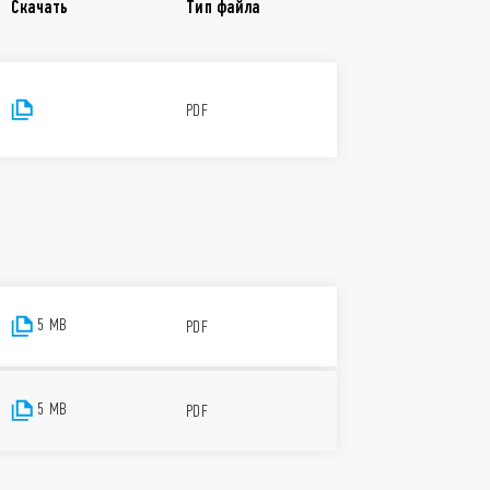
ности стены или с помощью
Скачать
Тип файла
-модуля или круглая коробка 60 мм)
льной мощностью 5 А – 230 В
нты: Шлюз второго поколения
онного управления термостатом Bliss2
PDF
ЦИАЛЬНОСТИ В СООТВЕТСТВИИ С
т ЕС 2023/2854)
prietorship гарантирует максимальную
ных, генерируемых вашими подключенными
ть больше о ваших правах, о том, как
ожет иметь к ним доступ и как вы можете ими
мьтесь с нашим Уведомлением о
твии с Законом о данных, нажав
здесь
.
5 MB
PDF
5 MB
PDF