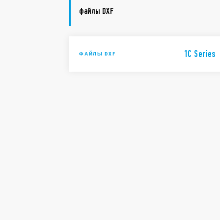
файлы DXF
1C Series
ФАЙЛЫ DXF