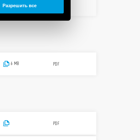
PDF
Разрешить все
6 MB
PDF
PDF