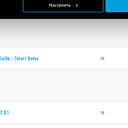
mart thermostat - Type 1C.B1 - UK version
EN
Настроить
 Guide - Smart Home
EN
1C.B1
EN