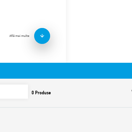
Soclu Tipul 96.14 pentru cir
Tipul 56.34.
Accesorii:
Clema de reținere meta
(livrată cu soclul – co
Află mai multe
Caracteristici:
Valori nominale 15 A – 
Rigiditate dielectrică 2 
Gradul de protecție IP 
Temperatura ambiantă 