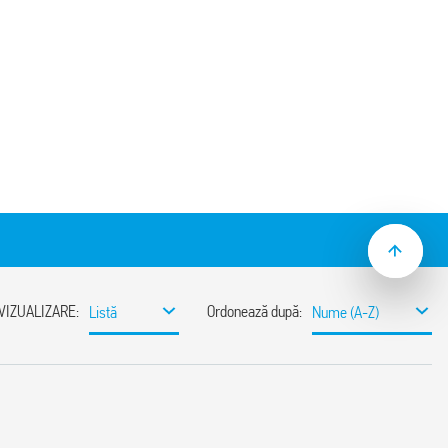
cuite imprimate pentru utilizare cu relee
lică
d împachetare SMA) 094.51
250 V
kV AC
20
° C –40 … + 70