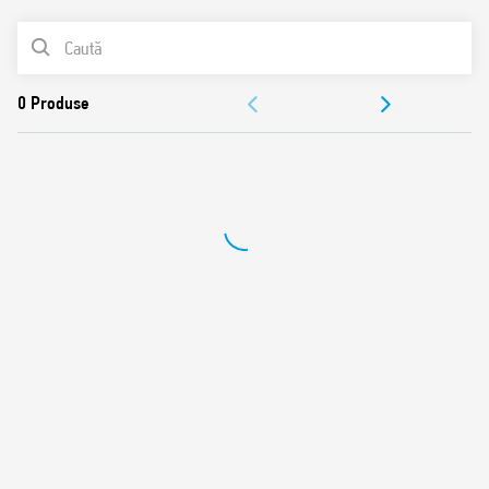
Montare pe șină de 35 mm (EN 60715)
LISTA DE PRODUSE
Conform cu standardele EN 45545-2: 2013
(protecție împotriva incendiilor și fumului), EN 61373
DOCUMENTAȚIE
(rezistență la șocuri și vibrații, Categoria 1,
Clasa B), EN 50155 (rezistență la temperatură și
APROBĂRI
umiditate, Clasa T1)