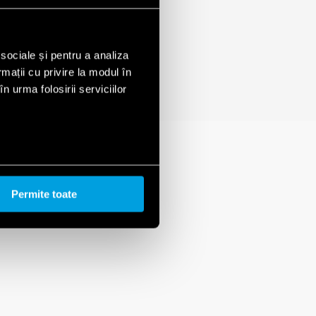
L/N(GND)-GND/(L/N)
 sociale și pentru a analiza
rmații cu privire la modul în
n urma folosirii serviciilor
Permite toate