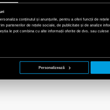
(400 V C.A.)
Varistor de protecţie 
Modul înlocuibil
uri
rsonaliza conținutul și anunțurile, pentru a oferi funcții de rețele
im partenerilor de rețele sociale, de publicitate și de analize info
ceștia le pot combina cu alte informații oferite de dvs. sau culese î
Personalizează