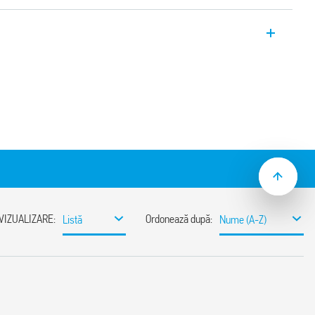
une Tipul 7P.21, SPD Tip 2, cu eclator
il pentru aplicaţiile C.C. sau sistemele
e protecţie +/– sau L/N (GND); –/+ sau GND
cuibil. Semnalizare vizuală şi opţional la
ontactului comutator) a stării
 sistemelor (aplicaţiilor)
rotecţia echipamentelor
lor tranzitorii induse sau
 limita dintre zonele LPZ 1 –
i varistorului – Funcţionare/
 semnalizare la distanţă
.01), inclus (în funcţie de
lator, înlocuibile