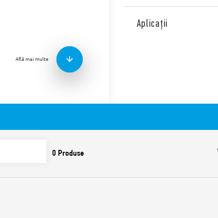
Descărcătoare de supratensi
unipolar de protecţie pretab
Aplicații
monofazate C.A. cu
tensiune redusă. Varistor d
(L/N). Modul cu varistor înlo
Află mai multe
distanţă (prin intermediul c
varistorului.
Caracteristici:
Descărcătoare pretabile
la C.A. şi C.C. pentru p
împotriva supratensiuni
de comutaţie
Pentru a fi instalate la
LPZ 2 sau mai sus
Indicare vizuală a stări
Înlocuire
Conector cu contact de
a stării varistorului (07P
versiune)
Module cu varistor şi ec