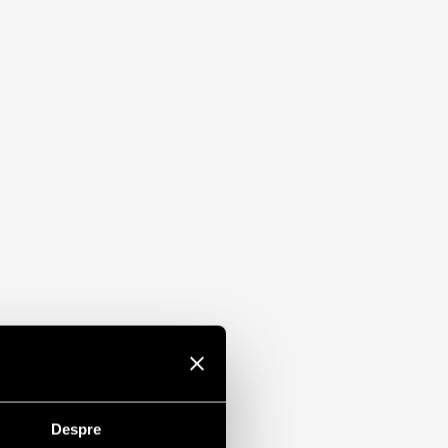
ndardul EN 61643-11:2012
ul şi cu montare pe şină
arele versiuni:
ip 2, cu eclator
retabil
au
.A. cu
/– sau L/N (GND); –/+ sau GND (L/N)
ip 2, cu eclator
retabil
steme
te
L/N(GND)-GND/(L/N)
 2, cu eclator
retabil
e
Despre