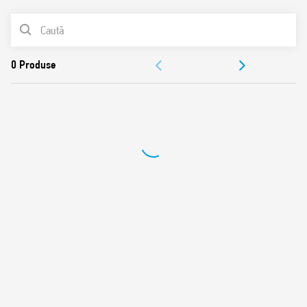
protecţie EMC
LISTA DE PRODUSE
Etichetă indicatoare
Materialul de contact nu conţine Cadmiu
DOCUMENTAȚIE
Certificat UL (combinaţie releu/soclu)
Montare pe şină de 35 mm (EN 60715)
APROBĂRI