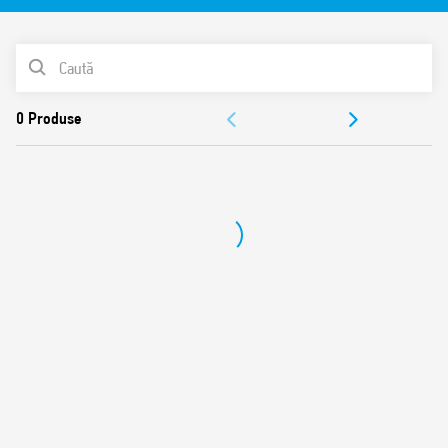
Materialul de contact poate fi ales
Grad de protecţie RT III opţional (carcasă ermetică –
LISTA DE PRODUSE
rezistenţă la fluxul de spălare cu solvenţi)
DOCUMENTAȚIE
APROBĂRI