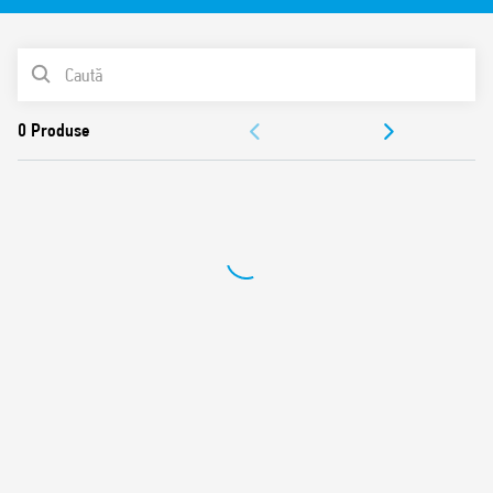
3 secvențe disponibile
Terminale de conexiune cu şurub
LISTA DE PRODUSE
Bobină în C.A.
Montare în doză sau pe panou
DOCUMENTAȚIE
Materialul de contact nu conţine cadmiu
Brevet italian
APROBĂRI
VIDEO