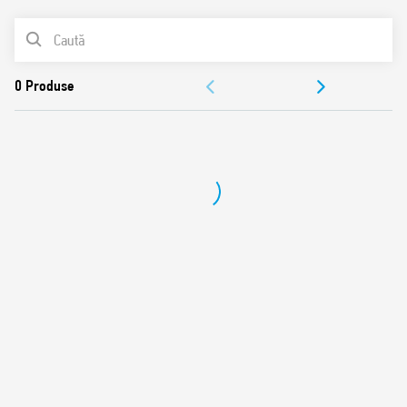
Pentru montare în doză sau pe panou
LISTA DE PRODUSE
Sarcina maximă comutabilă 400 W
Metodă de dimare „Trailing edge”
DOCUMENTAȚIE
Dimare (variaţie) liniară sau în trepte
2 moduri de funcționare – cu sau fără memorare
APROBĂRI
Alimentare la 230 V C.A. (modele separate pentru 50 şi 60
Hz)