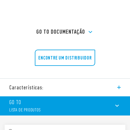
GO TO DOCUMENTAÇÃO
ENCONTRE UM DISTRIBUIDOR
Características:
Base tipo 96.12 para placa de circuito impresso, tipo de relé
GO TO
56.32.
LISTA DE PRODUTOS
Acessórios:
LISTA DE PRODUTOS