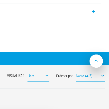
tra surtos tipo 1 + 2 com baixo valor Up,
 sem neutro (PEN). Proteção varistor L1,
tuíveis. Sinalização com contato remoto
temas de 230/400 V AC para proteção
usadas por descargas diretas ou indiretas
onteira entre as zonas LPZ 0 e LPZ 1
oteção de equipamentos sensíveis
tus do varistor – funcionando /
o remoto do status do varistor. Conector
mbalagem
 EN 61 643-11
 35 mm (EN 60715), 17,5 mm por polo