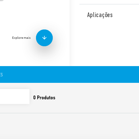
Dispositivo de proteção con
para sistemas TN-C trifásico
Aplicações
L2, L3 -PEN. Módulos substi
do status do varistor.
Explore mais
Características:
DPS adequado para sis
contra sobretensões ca
ES
Para ser instalado na fr
Valores baixos para pr
Indicador visual do sta
substituição necessária
Sinalização com contat
(07P.01) incluído na e
Módulo substituível
Em conformidade com a
Montagem em trilho de