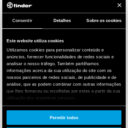
77.31.x.xxx.8050
Consentir
Detalhes
Sobre os cookies
77.31.x.xxx.8051
Este website utiliza cookies
Utilizamos cookies para personalizar conteúdo e
anúncios, fornecer funcionalidades de redes sociais e
analisar o nosso tráfego. Também partilhamos
informações acerca da sua utilização do site com os
nossos parceiros de redes sociais, de publicidade e de
análise, que as podem combinar com outras informações
que lhes forneceu ou recolhidas por estes a partir da sua
utilização dos respetivos serviços.
Cookie policy.
Permitir todos