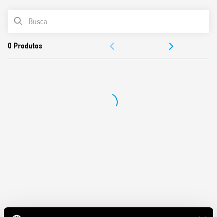
abertura do contato ≥ 3,6 mm (de acordo com VDE 0126-1-
LISTA DE PRODUTOS
1, EN 62109-1, EN 62109-2)
Bobinas DC, com potência de retenção de 700 mW
DOCUMENTAÇÃO
Isolamento reforçado entre bobina e contatos
Adequado para uso em temperaturas ambientes de até
APROVAÇÕES
85 °C
Em conformidade com a EN 60335-1 resistência ao calor e
ao fogo (GWIT 775 °C e GWFI 850 °C)
Contatos livres de cádmio