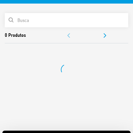
Características:
LISTA DE PRODUTOS
Alto isolamento entre contatos adjacentes
Contatos livres de cádmio
DOCUMENTAÇÃO
Bobina DC 800 mW
Isolamento de 8 mm, 6 kV entre a bobina e os contatos
APROVAÇÕES
Montagem PCB
Lavável: RT III