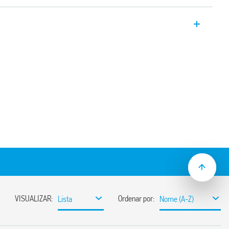
.52 é um relé de potência industrial com
exão direta via Faston. 2 trocas 8 A e
.
ações ferroviárias (Tipo 46.52T).
de teste bloqueável, indicador mecânico
V (1,2 / 50 μs) entre a bobina e os
mio
as de circuito impresso, solda ou trilho
montagem com terminais Push-in,
 e proteção EMC série 99 e módulos
6.30
gens alternativas disponíveis