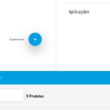
Mini relé industrial Tipo 46
montagem em soquete ou con
Aplicações
terminais de plug-in / solda
Versão disponível para aplic
Características
Explore mais
Bobina AC ou DC
Disponível com: botão 
e LED
Isolamento de 8 mm, 6 k
contatos
Contatos livres de cád
Bases série 97 para plac
ES
de 35 mm (EN 60715), 
parafuso ou mola
Módulos de sinalização
temporizados do tipo 8
Adaptadores para monta
patente europeia