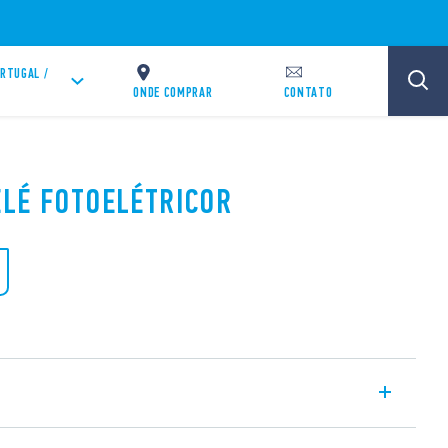
RTUGAL /
T
ONDE COMPRAR
CONTATO
ELÉ FOTOELÉTRICOR
2 para acender as lâmpadas de acordo