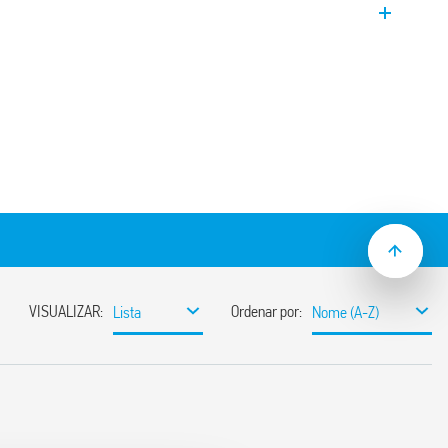
 ambiente. Montagem em poste ou
agem dupla e saída dupla 2 NA 16A,
de 1 a 80 lux
 (± 20%) – (tipo 10.61)
vre de cádmio (diodo fotográfico IC)
mador de isolamento
peração do relé sem demora ao ligar e
itar as operações de ajuste pelo instalador
ão de 230 e 120 V AC (50/60 Hz)