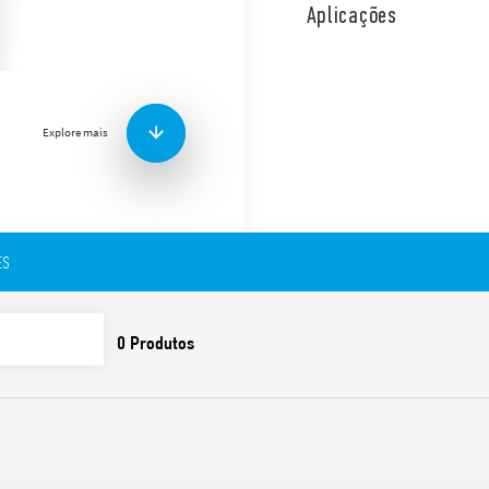
com nível de luminosidade
Aplicações
parede. Equipado com regul
interrupção monopolar (L).
Características:
Explore mais
Ajuste de sensibilidade 
Sensibilidade fixa 10 lux
Contatos sem cádmio
Elemento fotossensor li
ES
Circuito com transfor
Primeiros 3 ciclos de o
desligar, a fim de facil
Disponível em limentaç