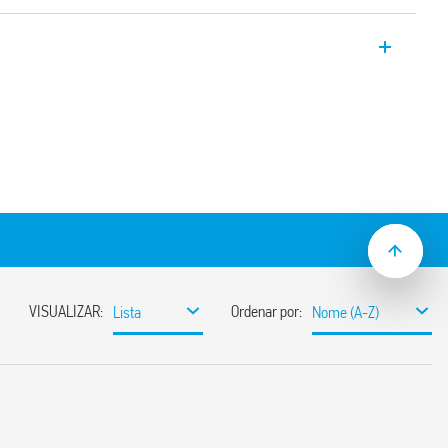
emporizada para relé Série 34, 6.2 mm de
.1s a 6h