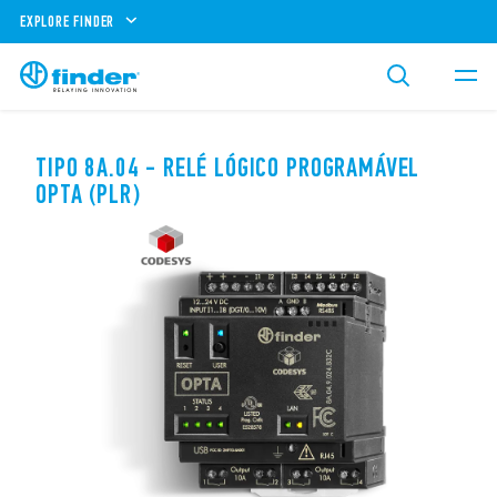
EXPLORE FINDER
TIPO 8A.04 - RELÉ LÓGICO PROGRAMÁVEL
OPTA (PLR)