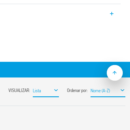
ipo 39.00 com relé MasterBASIC – SSR, 1
,2 mm, 0,1, 2 ou 6 Um com alimentação de
230 V AC e conexão push-in.
m CLP e sistemas eletrônicos.
njunta dos terminais A1, A2 e 13+ com o
relé / base)
versão ATEX/HazLoc.