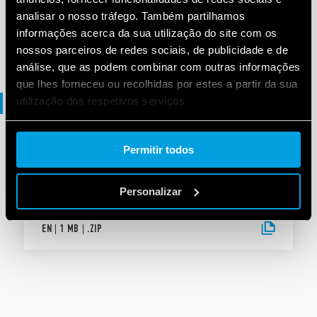
analisar o nosso tráfego. Também partilhamos
informações acerca da sua utilização do site com os
EN
|
9 MB
|
.
ZIP
nossos parceiros de redes sociais, de publicidade e de
análise, que as podem combinar com outras informações
que lhes forneceu ou recolhidas por estes a partir da sua
utilização dos respetivos serviços.
Arquivos DXF
Cookie policy.
Permitir todos
ARQUIVOS DXF
11 Series
Personalizar
EN
|
1 MB
|
.
ZIP