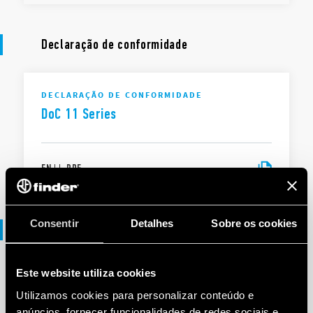
Declaração de conformidade
DECLARAÇÃO DE CONFORMIDADE
DoC 11 Series
EN
|
|
.
PDF
Consentir
Detalhes
Sobre os cookies
File 3D
Este website utiliza cookies
ARQUIVOS 3D
Utilizamos cookies para personalizar conteúdo e
11 Series
anúncios, fornecer funcionalidades de redes sociais e